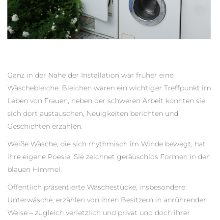
Ganz in der Nähe der Installation war früher eine
Wäschebleiche. Bleichen waren ein wichtiger Treffpunkt im
Leben von Frauen, neben der schweren Arbeit konnten sie
sich dort austauschen, Neuigkeiten berichten und
Geschichten erzählen.
Weiße Wäsche, die sich rhythmisch im Winde bewegt, hat
ihre eigene Poesie. Sie zeichnet geräuschlos Formen in den
blauen Himmel.
Öffentlich präsentierte Wäschestücke, insbesondere
Unterwäsche, erzählen von ihren Besitzern in anrührender
Weise – zugleich verletzlich und privat und doch ihrer