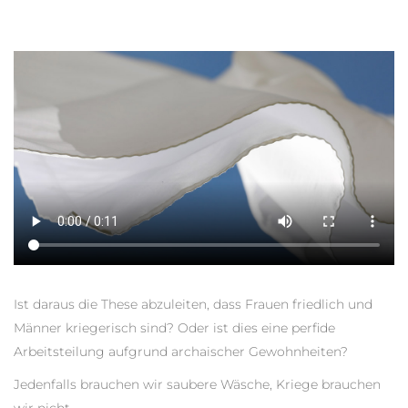
Ist daraus die These abzuleiten, dass Frauen friedlich und
Männer kriegerisch sind? Oder ist dies eine perfide
Arbeitsteilung aufgrund archaischer Gewohnheiten?
Jedenfalls brauchen wir saubere Wäsche, Kriege brauchen