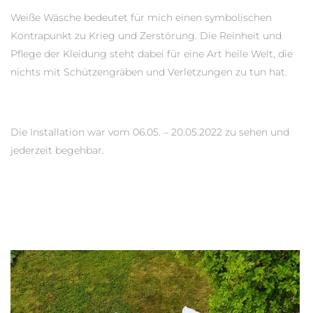
Weiße Wäsche bedeutet für mich einen symbolischen
Kontrapunkt zu Krieg und Zerstörung. Die Reinheit und
Pflege der Kleidung steht dabei für eine Art heile Welt, die
nichts mit Schützengräben und Verletzungen zu tun hat.
Die Installation war vom 06.05. – 20.05.2022 zu sehen und
jederzeit begehbar.