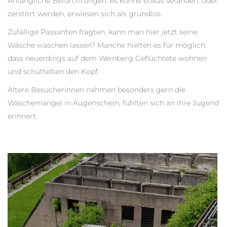
Anfängliche Befürchtungen, es könne etwas verändert oder
zerstört werden, erwiesen sich als grundlos.
Zufällige Passanten fragten, kann man hier jetzt seine
Wäsche waschen lassen? Manche hielten es für möglich,
dass neuerdings auf dem Weinberg Geflüchtete wohnen
und schüttelten den Kopf.
Ältere Besucherinnen nahmen besonders gern die
Wäschemangel in Augenschein, fühlten sich an ihre Jugend
erinnert.