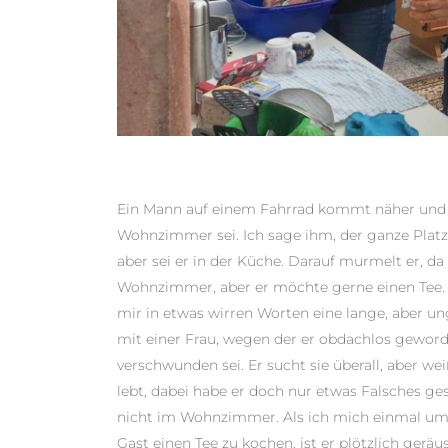
Ein Mann auf einem Fahrrad kommt näher und f
Wohn­zimmer sei. Ich sage ihm, der ganze Plat
aber sei er in der Küche. Darauf murmelt er, da
Wohnzimmer, aber er möchte gerne einen Tee. W
mir in etwas wirren Worten eine lange, aber un
mit einer Frau, wegen der er obdachlos geworde
verschwunden sei. Er sucht sie überall, aber wei
lebt, dabei habe er doch nur etwas Falsches ges
nicht im Wohnzimmer. Als ich mich einmal u
Gast einen Tee zu kochen, ist er plötzlich gerä