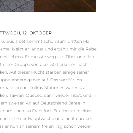
TTWOCH, 12. OKTOBER
lku aus Tibet kommt schon zum dritten Mal,
esmal bleibt er länger und erzählt mir die Reise
ines Lebens. Er musste weg aus Tibet und floh
t einer Gruppe von über 30 Personen nach
dien. Auf dieser Flucht starben einige seiner
uppe, andere gaben auf. Das war für ihn
aumatisierend. Tulkus Stationen waren u.a.
dien, Taiwan, Québec, dann wieder Tibet, und in
nem zweiten Anlauf Deutschland: Jahre in
chum und nun Frankfurt. Er arbeitet in einer
che nahe der Hauptwache und lacht darüber,
ss er nun an seinem freien Tag schon wieder