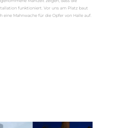
ngenommene Mahlzeit zeigen, dass die
stallation funktioniert. Vor uns am Platz baut
ch eine Mahnwache für die Opfer von Halle auf.