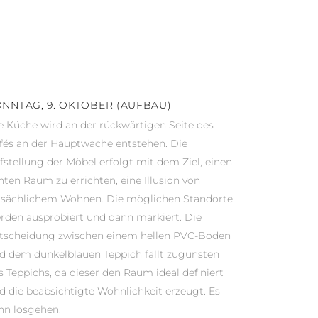
NNTAG, 9. OKTOBER (AUFBAU)
e Küche wird an der rückwärtigen Seite des
fés an der Hauptwache entstehen. Die
fstellung der Möbel erfolgt mit dem Ziel, einen
hten Raum zu errichten, eine Illusion von
tsächlichem Wohnen. Die möglichen Standorte
rden ausprobiert und dann markiert. Die
tscheidung zwischen einem hellen PVC-Boden
d dem dunkelblauen Teppich fällt zugunsten
s Teppichs, da dieser den Raum ideal definiert
d die beabsichtigte Wohnlichkeit erzeugt. Es
nn losgehen.