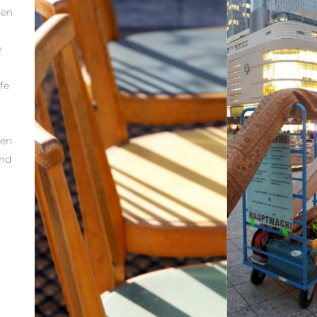
ren
e
fe
nen
und