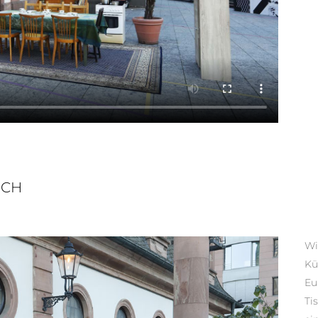
UCH
Wi
Kü
Eu
Ti