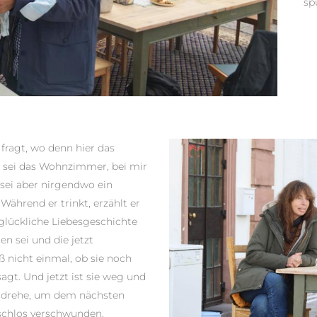
sp
ragt, wo denn hier das
z sei das Wohnzimmer, bei mir
 sei aber nirgendwo ein
ährend er trinkt, erzählt er
glückliche Liebesgeschichte
n sei und die jetzt
ß nicht einmal, ob sie noch
agt. Und jetzt ist sie weg und
mdrehe, um dem nächsten
uschlos verschwunden.