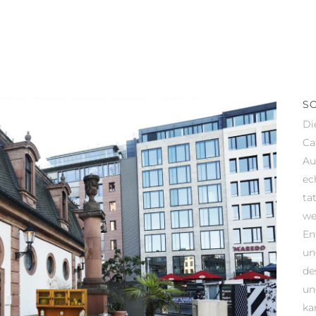
SO
Di
Ca
Au
ec
ta
we
En
un
de
un
ka