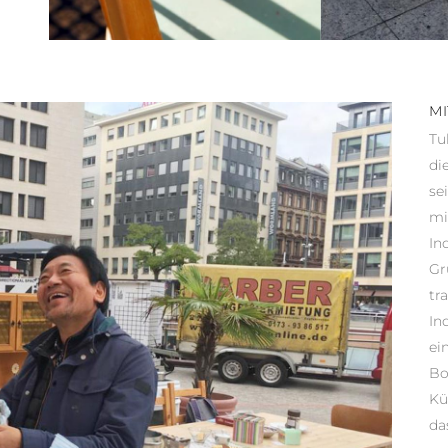
MI
Tu
di
se
mi
In
Gr
tr
In
ei
Bo
Kü
da