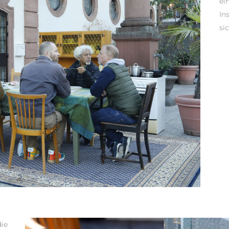
ei
In
si
die