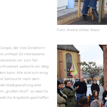
Foto: Anette Völker-Rasor
ürges, der Vize-Direktorin
 umfasst 20 interessierte
iskutieren wir zum Teil
 Privatheit vielleicht ein Weg
n kann. Alle sind sich einig,
 die Sehnsucht nach dem
ende Stadtgestaltung eher
m „großen Wurf“, so dass für
hiedliche Angebote geschaffen