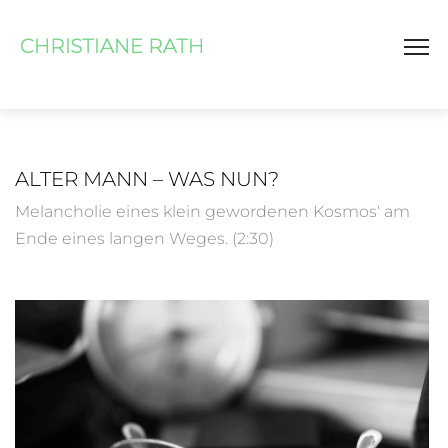
ALTER MANN – WAS NUN?
Melancholie eines klein gewordenen Kosmos‘ am
Ende eines langen Weges. (2:30)